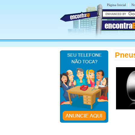
|
Página Inicial
No
encontra
Pneus