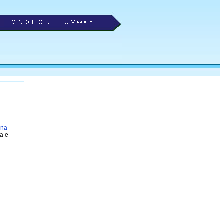
 na
a e