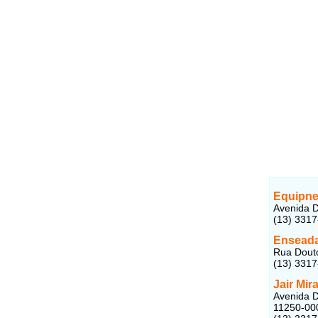
Equipne
Avenida D
(13) 331
Enseada
Rua Douto
(13) 331
Jair Mi
Avenida D
11250-00