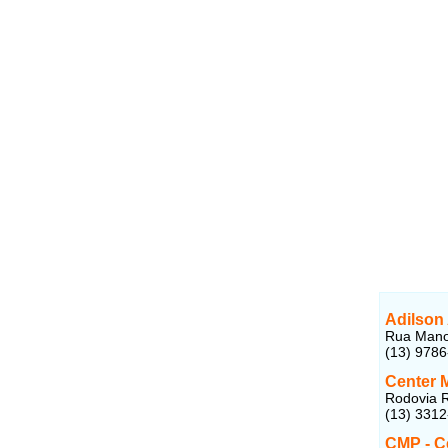
Adilson
Rua Manoe
(13) 978
Center M
Rodovia R
(13) 331
CMP - C