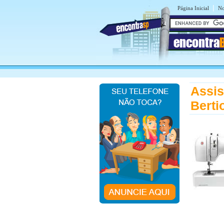
|
Página Inicial
No
encontra
Assis
Berti