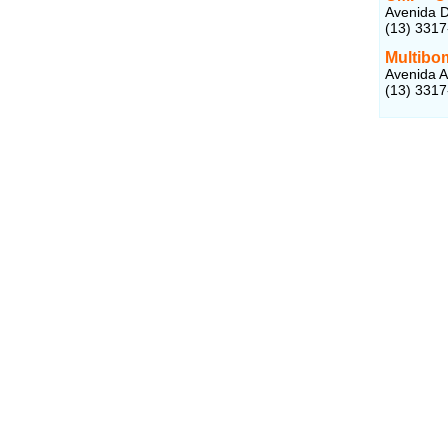
Avenida D
(13) 331
Multibo
Avenida An
(13) 331