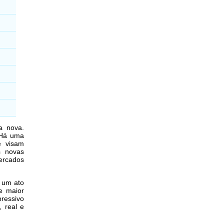
a nova.
 Há uma
 visam
s novas
ercados
 um ato
e maior
ressivo
, real e