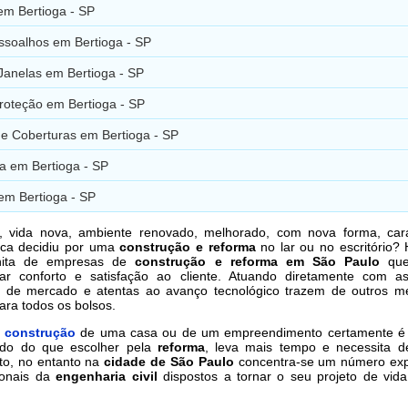
em Bertioga - SP
ssoalhos em Bertioga - SP
Janelas em Bertioga - SP
roteção em Bertioga - SP
 e Coberturas em Bertioga - SP
a em Bertioga - SP
em Bertioga - SP
, vida nova, ambiente renovado, melhorado, com nova forma, car
ca decidiu por uma
construção e reforma
no lar ou no escritório?
inita de empresas de
construção e reforma em São Paulo
que
nar conforto e satisfação ao cliente. Atuando diretamente com a
s de mercado e atentas ao avanço tecnológico trazem de outros m
ara todos os bolsos.
a
construção
de uma casa ou de um empreendimento certamente é
do do que escolher pela
reforma
, leva mais tempo e necessita d
to, no entanto na
cidade de São Paulo
concentra-se um número exp
ionais da
engenharia civil
dispostos a tornar o seu projeto de vida