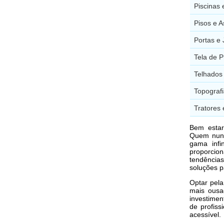
Piscinas 
Pisos e A
Portas e 
Tela de P
Telhados
Topografi
Tratores 
Bem estar
Quem nun
gama inf
proporcio
tendência
soluções p
Optar pel
mais ousa
investimen
de profiss
acessível.