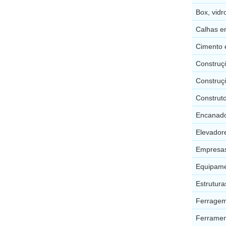
Box, vidr
Calhas e
Cimento 
Construç
Construç
Construt
Encanado
Elevador
Empresas
Equipame
Estrutura
Ferragem
Ferramen