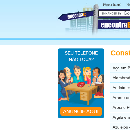
|
Página Inicial
No
encontra
Const
Aço em B
Alambrad
Andaimes
Arame em
Areia e 
Argila em
Azulejos 